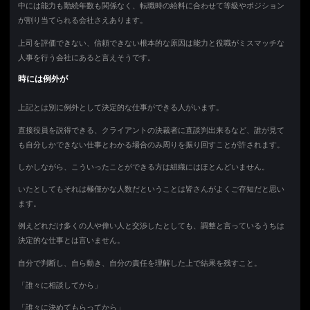
中には能力も勤続年数も関係なく、転職時の給料に合わせて等級やポジション
が割り当てられる会社さえあります。
上司を評価できない、信頼できない根本的な原因は能力と役職がミスマッチな
人事を行う会社にあると言えそうです。
時には例外が
上記とは別に例外として決定的な仕事ができる人がいます。
直接役員を説得できる、クライアントの決裁者に直談判出来るなど、誰が見て
も自分しかできない仕事とわかる場合のみ周りを振り回すことが許されます。
しかしながら、こういったことができる方は組織にはほとんどいません。
いたとしてもそれは極僅かな人数だということは皆さんがよくご存知だと思い
ます。
例えどれだけ多くの人や偉い人と交渉したとしても、調整と言っているうちは
決定的な仕事とは言いません。
自分で判断し、自ら動き、自分の責任を理解した上で結果を残すこと。
「誰々に相談してから」
「誰々に決めてもらってから」