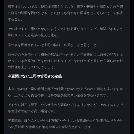
部下は忙しいので常に疑問は準備をしておき、部下や後輩から質問をされた際
に自分の疑問を投げかける、または打ち合わせに同席させてもらいそこで解決
すること。
その場ですぐに思い出せないようであれば必要なタイミングに確認できるよう
常にリスト化と進捗の見える化を。
④仕事を邪魔されるのは上司の特権。名誉なことと思うこと。
自分の力を過信せずに相手の都合に合わせることで最終的には自分の能力も上
がっていき自発的に声をかけられるタイプになれば自ずと周りから頼られ会社
の評価も上がっていくでしょう。
今更聞けない上司や管理者の定義
本来であれば上司の時間と部下の時間では能力や支払われる給与も違いますか
ら、上司がより責任の伴う仕事や難易度の高い業務をやるべきです。
ですから雑用は部下にやらせるのも間違いではありませんが、それはあくまで
も管理者の能力が高い場合です。
実際問題、ほとんどの会社は”年齢”や会社にいる期間が長く”長期的に見た会社
への貢献度”が考慮され給与やポストが決定されています。