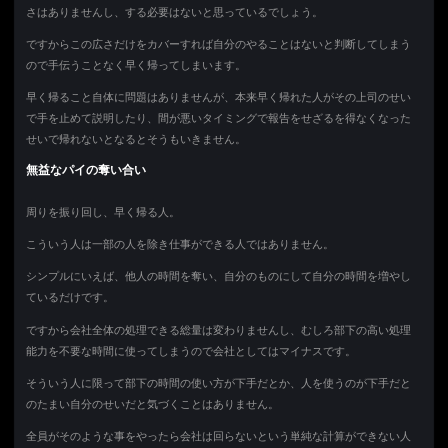
さはありませんし、する必要はないと思っているでしょう。
ですからこの広さだけをカバーすれば自分のやることはないと判断してしまう
ので手伝うことなく早く帰ってしまいます。
早く帰ること自体に問題はありませんが、本来早く帰れた人がその上司のせい
で手を止めて説明したり、間が悪いタイミングで報告をせざるを得なくなった
せいで帰れないとなるとそうもいきません。
無益なパイの奪い合い
周りを振り回し、早く帰る人。
こういう人は一部の人を除き仕事ができる人ではありません。
シンプルにいえば、他人の時間を奪い、自分のものにして自分の時間を増やし
ているだけです。
ですから会社全体の処理できる総量は変わりませんし、むしろ部下の高い処理
能力を不要な時間に使ってしまうので会社としてはマイナスです。
そういう人に限って部下の時間の使い方が下手だとか、人を使うのが下手だと
のたまい自分のせいだと気づくことはありません。
全員がそのような事をやったら会社は回らないという単純な計算ができない人