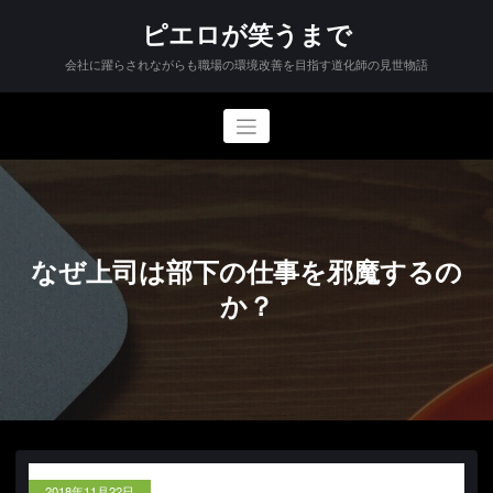
コ
ピエロが笑うまで
ン
テ
会社に躍らされながらも職場の環境改善を目指す道化師の見世物語
ン
ツ
へ
ス
キ
ッ
プ
なぜ上司は部下の仕事を邪魔するの
か？
2018年11月22日