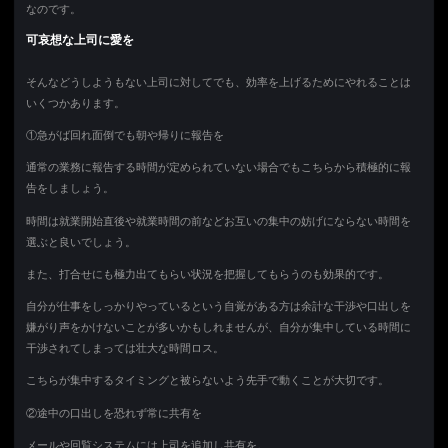
なのです。
可哀想な上司に愛を
そんなどうしようもない上司に対してでも、効率を上げるためにやれることは
いくつかあります。
①急がば回れ面倒でも朝や帰りに報告を
通常の業務に報告する時間が定められていない場合でもこちらから積極的に報
告をしましょう。
時間は就業開始直後や就業時間の前などお互いの集中の妨げにならない時間を
選ぶと良いでしょう。
また、打合せにも極力出てもらい状況を把握してもらうのも効果的です。
自分が仕事をしっかりやっているという自覚がある方は余計な干渉や口出しを
嫌がり声をかけないことが多いかもしれませんが、自分が集中している時間に
干渉されてしまっては壮大な時間ロス。
こちらが集中するタイミングと被らないよう先手で動くことが大切です。
②途中の口出しを恐れず常に共有を
メールや回覧システムには上司を追加し共有を。