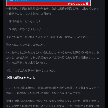
一番集中力が高まる出勤後の午前中、自分の業務を開始し勢いに乗ってサクサ
ク仕事をこなしている矢先、上司から、
「昨日のあれ、どうなった？」
「来週提出のやつなんだけど・・・」
上司がいきなり思い出したかのように話し始め、集中がふっと切れる。。。
皆さんはこんな事ありませんか？
いつものことだから仕方ない、会社とはこういうものだと諦めている方もいる
かもしれませんが、これは典型的なダメ上司の姿であり改善も出来ますし、こ
ういった事をしない上司もいます。
では、なぜこんな事をするのでしょうか。
上司も所詮はただの人
ここでいう上司は単純に、自分の仕事の幅が自分の処理できる量より広くあり
過ぎて、都度聞いていかないと処理できない方がほとんどです。
全体を把握しなければいけないという事を自覚はしているため、現場を担当し
ている皆さんに聞いて把握しようとしていますが、一つ一つ細かく把握する深