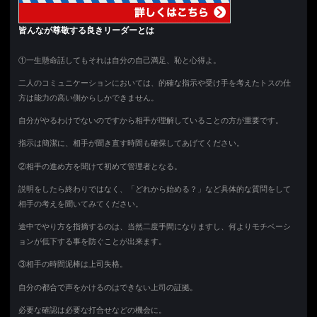
皆んなが尊敬する良きリーダーとは
①一生懸命話してもそれは自分の自己満足、恥と心得よ。
二人のコミュニケーションにおいては、的確な指示や受け手を考えたトスの仕
方は能力の高い側からしかできません。
自分がやるわけでないのですから相手が理解していることの方が重要です。
指示は簡潔に、相手が聞き直す時間も確保してあげてください。
②相手の進め方を聞けて初めて管理者となる。
説明をしたら終わりではなく、「どれから始める？」など具体的な質問をして
相手の考えを聞いてみてください。
途中でやり方を指摘するのは、当然二度手間になりますし、何よりモチベーシ
ョンが低下する事を防ぐことが出来ます。
③相手の時間泥棒は上司失格。
自分の都合で声をかけるのはできない上司の証拠。
必要な確認は必要な打合せなどの機会に。