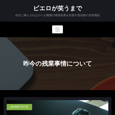
コ
ピエロが笑うまで
ン
テ
会社に躍らされながらも職場の環境改善を目指す道化師の見世物語
ン
ツ
へ
ス
キ
ッ
プ
昨今の残業事情について
2018年7月1日