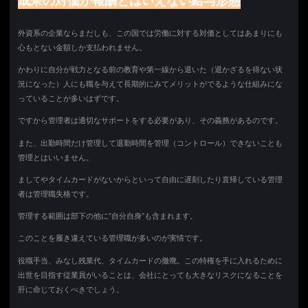
成果の対価が報酬とはいえない給与形態
外資系の企業ならまだしも、この国では労働に対する対価としてはあまりにも
心もとない金額しか支払われません。
かわりに自分が戦力となる前の教育や第一線から退いた（退かざるを得ない状
況になった）人にも職を与えて長期的にみてメリットがでるような仕組みにな
っていることが多いはずです。
ですから管理者は適切なサポートをする必要があり、その義務があるのです。
また、出勤時間だけ管理して退勤時間を管理（コントロール）できないことも
管理とはいいません。
ましてやタイムカードがないからといって自由に遅刻したり直帰している管理
者は管理職失格です。
管理する範囲は部下の他に”自分自身”も含まれます。
このことを履き違えている管理職が多いのが実情です。
役職手当、みなし残業代、タイムカードの撤廃。この特権を手に入れるために
出世を目指す従業員がいることは、会社にとっても大きなリスクになることを
肝に命じておくべきでしょう。