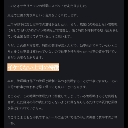
このときサラリーマンの残業にスポットがあたりました。
最近では働き方改革という言葉をよく耳にします。
上司が部下に対し定時での退社を促したり、また、残業代の発生しない管理職
に対してもPCのログイン時間などで管理し、働く時間を抑制する取り組みをし
ている企業も増えてきているように思います。
ただ、この働き方改革、時間の管理がほとんどで、効率化ができていないとこ
ろも多く仕事量は変わっていないので仕事を持ち帰ったり仕事の質を下げてい
るだけの場合もあります。
イケてない上司の特徴
本来、管理職は部下の管理と職制に基づき判断することが仕事ですから、その
自分の仕事が終われば早く帰っても良いことになります。
ところが、この時間の管理だけに特化してしまっている管理職はろくな判断も
せず、ただ自分の部の責任にならないように目を光らせるだけで本質的な業務
改善は行われていません。
そこそこまともな部長ですらルールに基づいて他の部との調整に費やすのが精
一杯。