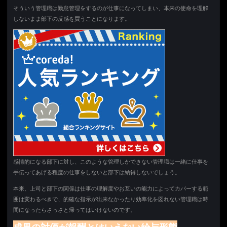
そういう管理職は勤怠管理をするのが仕事になってしまい、本来の使命を理解
しないまま部下の反感を買うことになります。
感情的になる部下に対し、このような管理しかできない管理職は一緒に仕事を
手伝ってあげる程度の仕事をしないと部下は納得しないでしょう。
本来、上司と部下の関係は仕事の理解度やお互いの能力によってカバーする範
囲は変わるべきで、的確な指示が出来なかったり効率化を図れない管理職は時
間になったらさっさと帰ってはいけないのです。